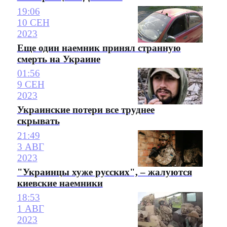
19:06
10 СЕН
2023
Еще один наемник принял странную
смерть на Украине
01:56
9 СЕН
2023
Украинские потери все труднее
скрывать
21:49
3 АВГ
2023
"Украинцы хуже русских", – жалуются
киевские наемники
18:53
1 АВГ
2023