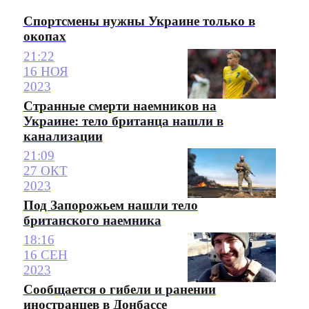
Спортсмены нужны Украине только в
окопах
21:22
16 НОЯ
2023
Странные смерти наемников на
Украине: тело британца нашли в
канализации
21:09
27 ОКТ
2023
Под Запорожьем нашли тело
британского наемника
18:16
16 СЕН
2023
Сообщается о гибели и ранении
иностранцев в Донбассе