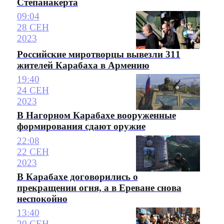
Степанакерта
09:04
28 СЕН
2023
Российские миротворцы вывезли 311
жителей Карабаха в Армению
19:40
24 СЕН
2023
В Нагорном Карабахе вооруженные
формирования сдают оружие
22:08
22 СЕН
2023
В Карабахе договорились о
прекращении огня, а в Ереване снова
неспокойно
13:40
20 СЕН