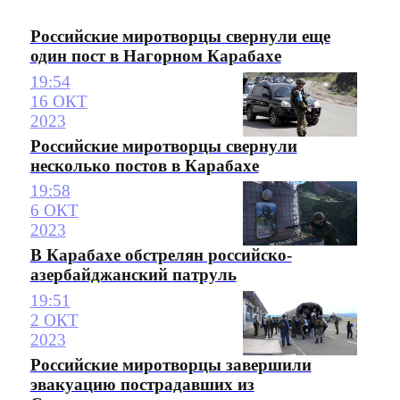
Российские миротворцы свернули еще
один пост в Нагорном Карабахе
19:54
16 ОКТ
2023
Российские миротворцы свернули
несколько постов в Карабахе
19:58
6 ОКТ
2023
В Карабахе обстрелян российско-
азербайджанский патруль
19:51
2 ОКТ
2023
Российские миротворцы завершили
эвакуацию пострадавших из