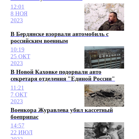
12:01
8 НОЯ
2023
В Бердянске взорвали автомобиль с
российским военным
10:19
25 ОКТ
2023
В Новой Каховке подорвали авто
секретаря отделения "Единой России"
11:21
7 ОКТ
2023
Военкора Журавлева убил кассетный
боеприпас
14:57
22 ИЮЛ