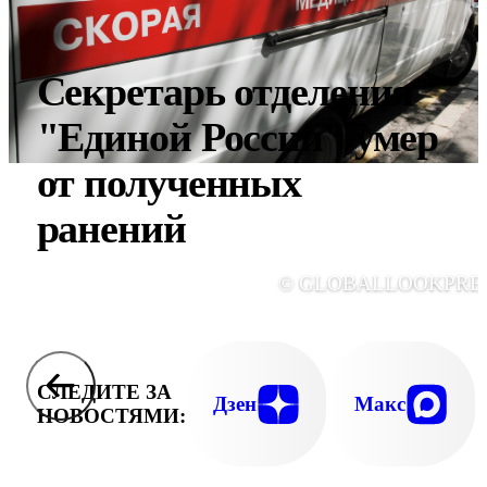
Секретарь отделения
"Единой России" умер
от полученных
ранений
© GLOBALLOOKPRE
СЛЕДИТЕ ЗА
Дзен
Макс
НОВОСТЯМИ: