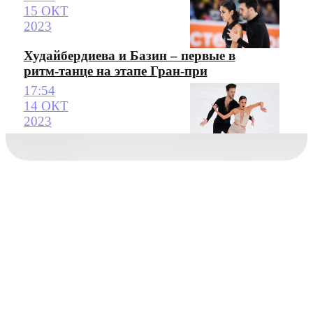
15 ОКТ
2023
Худайбердиева и Базин – первые в
ритм-танце на этапе Гран-при
17:54
14 ОКТ
2023