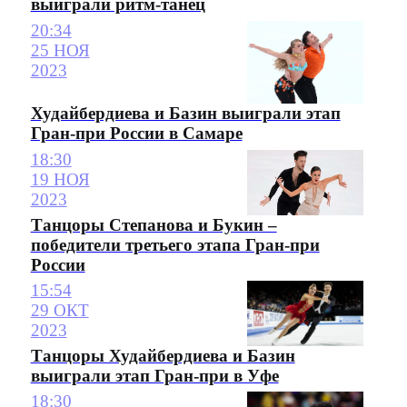
выиграли ритм-танец
20:34
25 НОЯ
2023
Худайбердиева и Базин выиграли этап
Гран-при России в Самаре
18:30
19 НОЯ
2023
Танцоры Степанова и Букин –
победители третьего этапа Гран-при
России
15:54
29 ОКТ
2023
Танцоры Худайбердиева и Базин
выиграли этап Гран-при в Уфе
18:30