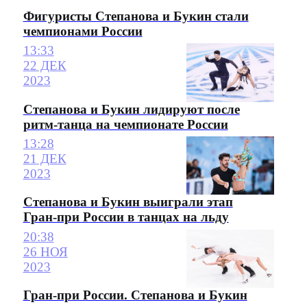
Фигуристы Степанова и Букин стали
чемпионами России
13:33
22 ДЕК
2023
Степанова и Букин лидируют после
ритм-танца на чемпионате России
13:28
21 ДЕК
2023
Степанова и Букин выиграли этап
Гран-при России в танцах на льду
20:38
26 НОЯ
2023
Гран-при России. Степанова и Букин