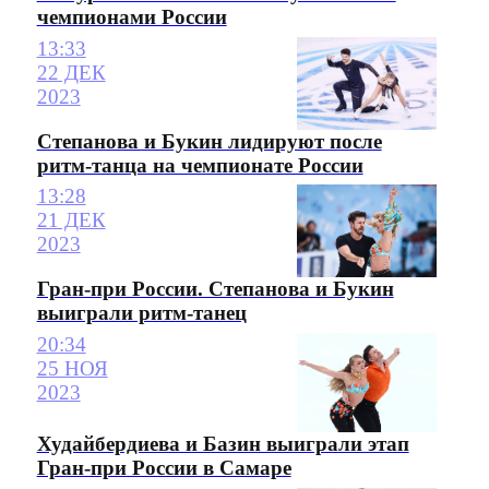
чемпионами России
13:33
22 ДЕК
2023
Степанова и Букин лидируют после
ритм-танца на чемпионате России
13:28
21 ДЕК
2023
Гран-при России. Степанова и Букин
выиграли ритм-танец
20:34
25 НОЯ
2023
Худайбердиева и Базин выиграли этап
Гран-при России в Самаре