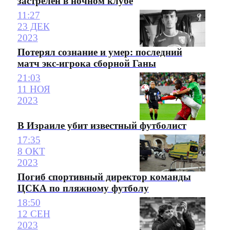
застрелен в ночном клубе
11:27
23 ДЕК
2023
Потерял сознание и умер: последний
матч экс-игрока сборной Ганы
21:03
11 НОЯ
2023
В Израиле убит известный футболист
17:35
8 ОКТ
2023
Погиб спортивный директор команды
ЦСКА по пляжному футболу
18:50
12 СЕН
2023