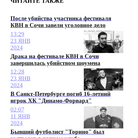
ЧИТАЙТЕ ТАКЖЕ
После убийства участника фестиваля
КВН в Сочи завели уголовное дело
13:29
23 ЯНВ
2024
Драка на фестивале КВН в Сочи
завершилась убийством шоумена
12:28
23 ЯНВ
2024
В Санкт-Петербурге погиб 16-летний
игрок ХК "Динамо-Форвард"
02:07
11 ЯНВ
2024
Бывший футболист "Торино" был