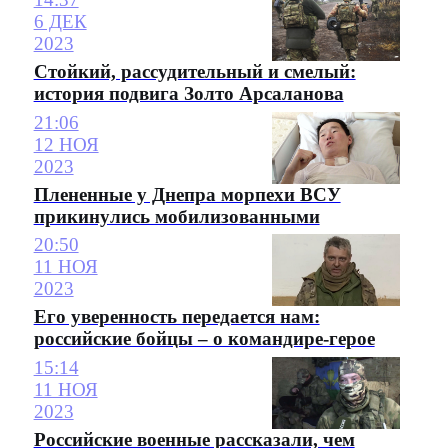
6 ДЕК
2023
Стойкий, рассудительный и смелый:
история подвига Золто Арсаланова
21:06
12 НОЯ
2023
Плененные у Днепра морпехи ВСУ
прикинулись мобилизованными
20:50
11 НОЯ
2023
Его уверенность передается нам:
российские бойцы – о командире-герое
15:14
11 НОЯ
2023
Российские военные рассказали, чем