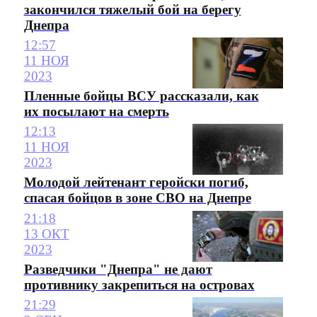
закончился тяжелый бой на берегу
Днепра
12:57
11 НОЯ
2023
Пленные бойцы ВСУ рассказали, как
их посылают на смерть
12:13
11 НОЯ
2023
Молодой лейтенант геройски погиб,
спасая бойцов в зоне СВО на Днепре
21:18
13 ОКТ
2023
Разведчики "Днепра" не дают
противнику закрепиться на островах
21:29