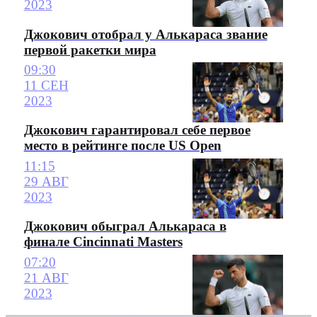
2023
Джокович отобрал у Алькараса звание
первой ракетки мира
09:30
11 СЕН
2023
Джокович гарантировал себе первое
место в рейтинге после US Open
11:15
29 АВГ
2023
Джокович обыграл Алькараса в
финале Cincinnati Masters
07:20
21 АВГ
2023