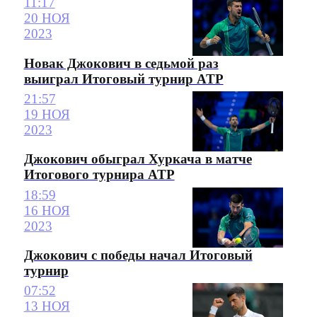
11:17
20 НОЯ
2023
Новак Джокович в седьмой раз
выиграл Итоговый турнир ATP
21:57
19 НОЯ
2023
Джокович обыграл Хуркача в матче
Итогового турнира ATP
18:59
16 НОЯ
2023
Джокович с победы начал Итоговый
турнир
07:52
13 НОЯ