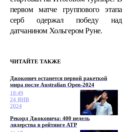
первом матче группового этапа
серб одержал победу над
датчанином Хольгером Руне.
ЧИТАЙТЕ ТАКЖЕ
Джокович останется первой ракеткой
мира после Australian Open-2024
18:49
24 ЯНВ
2024
Рекорд Джоковича: 400 недель
лидерства в рейтинге АТР