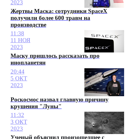
2023
Жертвы Маска: сотрудники SpaceX
получили более 600 травм на
производстве
11:38
11 НОЯ
2023
Маску пришлось рассказать про
инопланетян
20:44
5 ОКТ
2023
Роскосмос назвал главную причину
крушения "Луны"
11:32
3 ОКТ
2023
Ученый объяснил произошедшее с