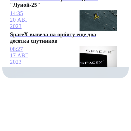
"Луной-25"
14:35
20 АВГ
2023
SpaceX вывела на орбиту еще два
десятка спутников
08:27
17 АВГ
2023