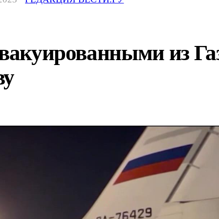
 эвакуированными из Г
ву