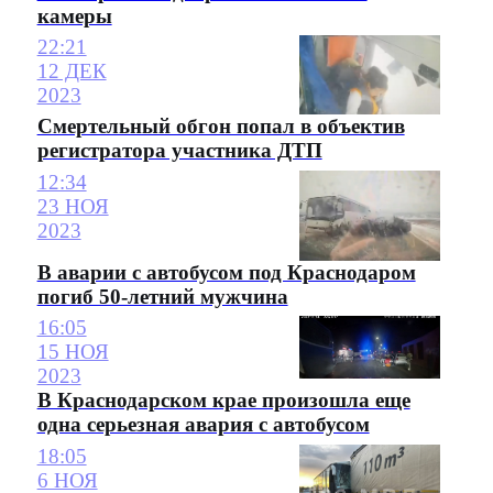
камеры
22:21
12 ДЕК
2023
Смертельный обгон попал в объектив
регистратора участника ДТП
12:34
23 НОЯ
2023
В аварии с автобусом под Краснодаром
погиб 50-летний мужчина
16:05
15 НОЯ
2023
В Краснодарском крае произошла еще
одна серьезная авария с автобусом
18:05
6 НОЯ