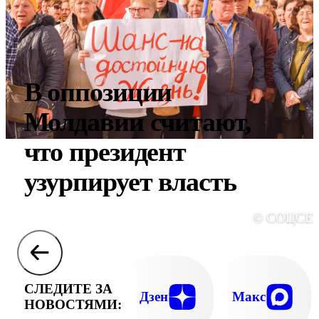
В оппозиции
Молдавии считают,
что президент
узурпирует власть
© СОЦСЕ
СЛЕДИТЕ ЗА
Дзен
Макс
НОВОСТЯМИ: