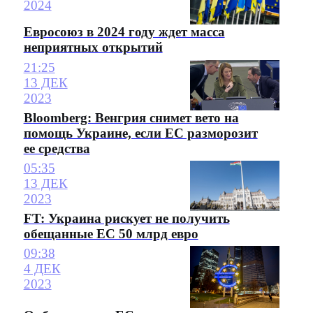
2024
Евросоюз в 2024 году ждет масса
неприятных открытий
21:25
13 ДЕК
2023
Bloomberg: Венгрия снимет вето на
помощь Украине, если ЕС разморозит
ее средства
05:35
13 ДЕК
2023
FT: Украина рискует не получить
обещанные ЕС 50 млрд евро
09:38
4 ДЕК
2023