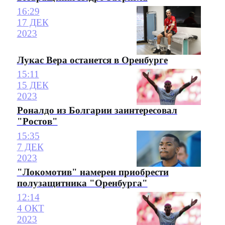
16:29
17 ДЕК
2023
Лукас Вера останется в Оренбурге
15:11
15 ДЕК
2023
Роналдо из Болгарии заинтересовал
"Ростов"
15:35
7 ДЕК
2023
"Локомотив" намерен приобрести
полузащитника "Оренбурга"
12:14
4 ОКТ
2023