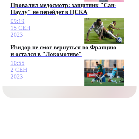
Провалил медосмотр: защитник "Сан-
Паулу" не перейдет в ЦСКА
09:19
15 СЕН
2023
Изидор не смог вернуться во Францию
и остался в "Локомотиве"
10:55
2 СЕН
2023