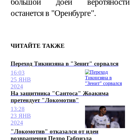
большой доей веротяности
останется в "Оренбурге".
ЧИТАЙТЕ ТАКЖЕ
Переход Тикнизяна в "Зенит" сорвался
16:03
25 ЯНВ
2024
На защитника "Сантоса" Жоакима
претендует "Локомотив"
13:28
23 ЯНВ
2024
"Локомотив" отказался от идеи
возвращения Педро Габриэла