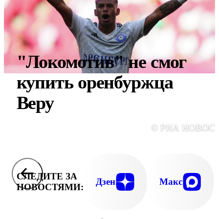
"Локомотив" не смог
купить оренбуржца
Веру
© РИА НОВОС
СЛЕДИТЕ ЗА
Дзен
Макс
НОВОСТЯМИ: