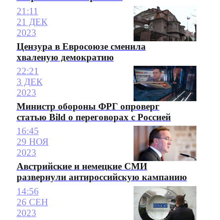
21:11
21 ДЕК
2023
Цензура в Евросоюзе сменила
хваленую демократию
22:21
3 ДЕК
2023
Министр обороны ФРГ опроверг
статью Bild о переговорах с Россией
16:45
29 НОЯ
2023
Австрийские и немецкие СМИ
развернули антироссийскую кампанию
14:56
26 СЕН
2023