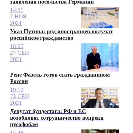
заявления посольства Германии
14:51
7 НОЯ
2021
Указ Путина: ряд иностранцев получат
российское гражданство
18:05
27 СЕН
2021
Рене Фазель готов стать гражданином
России
19:10
23 СЕН
2021
Депутат бундестага: РФ и ЕС
возобновят сотрудничество вопреки
русофобам
15:48