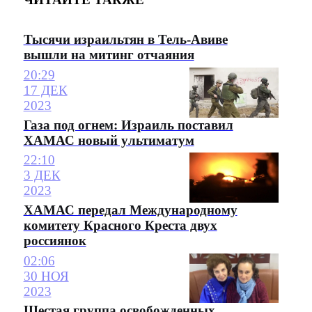
Тысячи израильтян в Тель-Авиве
вышли на митинг отчаяния
20:29
17 ДЕК
2023
Газа под огнем: Израиль поставил
ХАМАС новый ультиматум
22:10
3 ДЕК
2023
ХАМАС передал Международному
комитету Красного Креста двух
россиянок
02:06
30 НОЯ
2023
Шестая группа освобожденных