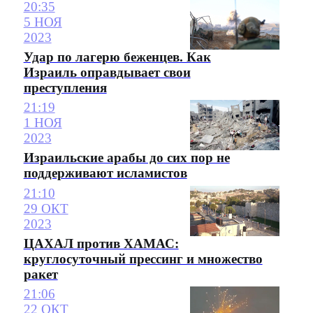
20:35
5 НОЯ
2023
Удар по лагерю беженцев. Как
Израиль оправдывает свои
преступления
21:19
1 НОЯ
2023
Израильские арабы до сих пор не
поддерживают исламистов
21:10
29 ОКТ
2023
ЦАХАЛ против ХАМАС:
круглосуточный прессинг и множество
ракет
21:06
22 ОКТ