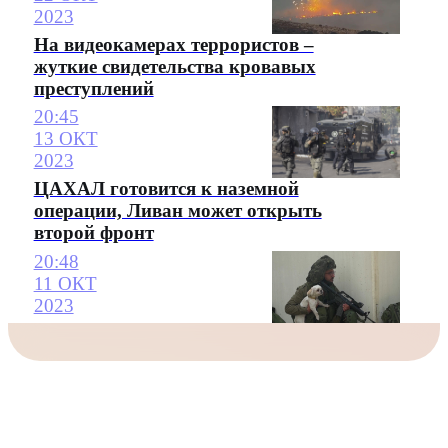
2023
На видеокамерах террористов –
жуткие свидетельства кровавых
преступлений
20:45
13 ОКТ
2023
ЦАХАЛ готовится к наземной
операции, Ливан может открыть
второй фронт
20:48
11 ОКТ
2023