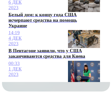
6 ДЕК
2023
Белый дом: к концу года США
исчерпают средства на помощь
Украине
14:19
4 ДЕК
2023
В Пентагоне заявили, что у США
заканчиваются средства для Киева
00:33
1 ДЕК
2023