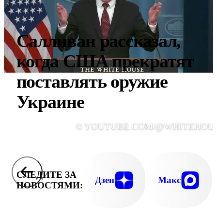
Салливан рассказал,
когда США прекратят
поставлять оружие
Украине
© YOUTUBE.COM/@WHITEHOU
СЛЕДИТЕ ЗА
Дзен
Макс
НОВОСТЯМИ: