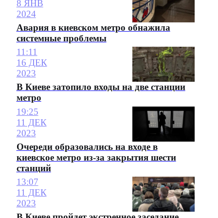
8 ЯНВ
2024
Авария в киевском метро обнажила
системные проблемы
11:11
16 ДЕК
2023
В Киеве затопило входы на две станции
метро
19:25
11 ДЕК
2023
Очереди образовались на входе в
киевское метро из-за закрытия шести
станций
13:07
11 ДЕК
2023
В Киеве пройдет экстренное заседание