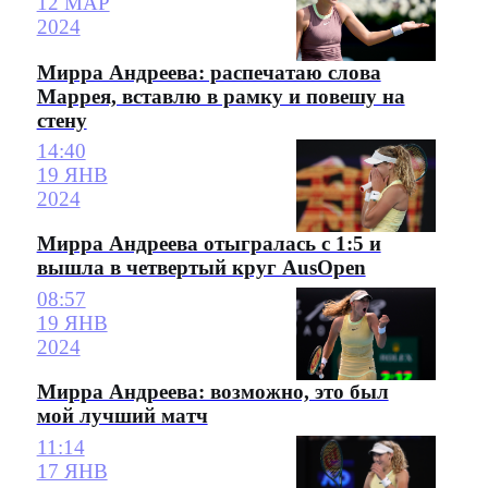
12 МАР
2024
Мирра Андреева: распечатаю слова
Маррея, вставлю в рамку и повешу на
стену
14:40
19 ЯНВ
2024
Мирра Андреева отыгралась с 1:5 и
вышла в четвертый круг AusOpen
08:57
19 ЯНВ
2024
Мирра Андреева: возможно, это был
мой лучший матч
11:14
17 ЯНВ