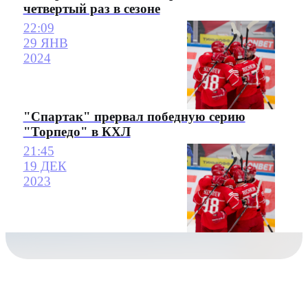
четвертый раз в сезоне
22:09
29 ЯНВ
2024
"Спартак" прервал победную серию
"Торпедо" в КХЛ
21:45
19 ДЕК
2023