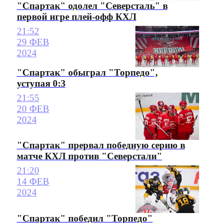
"Спартак" одолел "Северсталь" в
первой игре плей-офф КХЛ
21:52
29 ФЕВ
2024
"Спартак" обыграл "Торпедо",
уступая 0:3
21:55
20 ФЕВ
2024
"Спартак" прервал победную серию в
матче КХЛ против "Северстали"
21:20
14 ФЕВ
2024
"Спартак" победил "Торпедо"