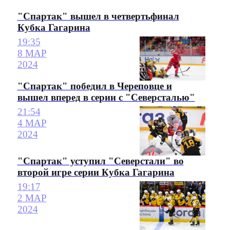
"Спартак" вышел в четвертьфинал
Кубка Гагарина
19:35
8 МАР
2024
"Спартак" победил в Череповце и
вышел вперед в серии с "Северсталью"
21:54
4 МАР
2024
"Спартак" уступил "Северстали" во
второй игре серии Кубка Гагарина
19:17
2 МАР
2024