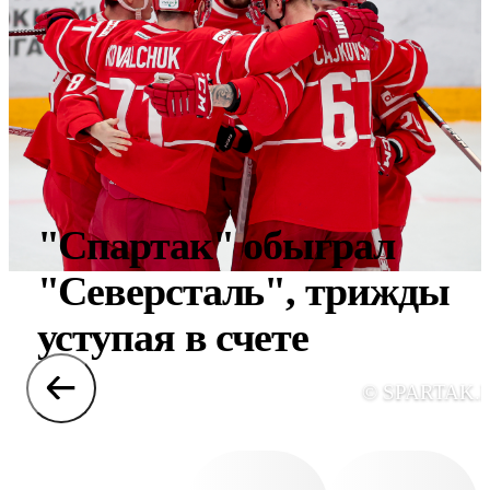
"Спартак" обыграл
"Северсталь", трижды
уступая в счете
© SPARTAK.