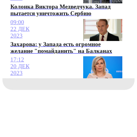
Колонка Виктора Медведчука. Запад
пытается уничтожить Сербию
09:00
22 ДЕК
2023
Захарова: у Запада есть огромное
желание "помайданить" на Балканах
17:12
20 ДЕК
2023