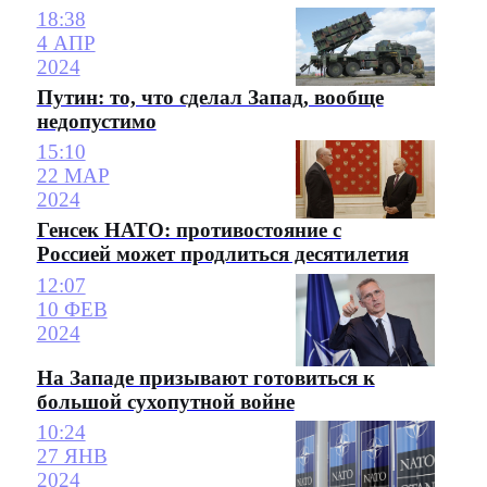
18:38
4 АПР
2024
Путин: то, что сделал Запад, вообще
недопустимо
15:10
22 МАР
2024
Генсек НАТО: противостояние с
Россией может продлиться десятилетия
12:07
10 ФЕВ
2024
На Западе призывают готовиться к
большой сухопутной войне
10:24
27 ЯНВ
2024