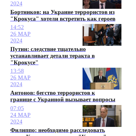
2024
Бортников: на Украине террористов из
"Крокуса" хотели встретить как героев
14:52
26 МАР
2024
Путин: следствие тщательно
устанавливает детали теракта в
"Крокусе"
13:58
26 МАР
2024
Антонов: бегство террористов к
границе с Украиной вызывает вопросы
07:05
24 МАР
2024
Филиппо: необходимо расследовать