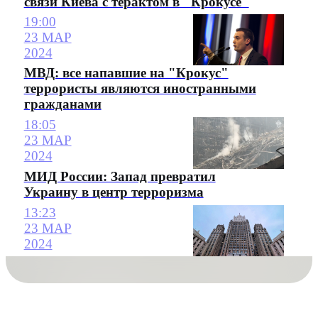
связи Киева с терактом в "Крокусе"
19:00
23 МАР
2024
МВД: все напавшие на "Крокус"
террористы являются иностранными
гражданами
18:05
23 МАР
2024
МИД России: Запад превратил
Украину в центр терроризма
13:23
23 МАР
2024