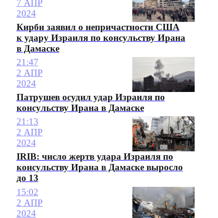
7 АПР
2024
Кирби заявил о непричастности США
к удару Израиля по консульству Ирана
в Дамаске
21:47
2 АПР
2024
Патрушев осудил удар Израиля по
консульству Ирана в Дамаске
21:13
2 АПР
2024
IRIB: число жертв удара Израиля по
консульству Ирана в Дамаске выросло
до 13
15:02
2 АПР
2024