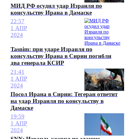
МИД РФ осудил удар Израиля по
консульству Ирана в Дамаске
22:57
1 АПР
2024
Tasnim: при ударе Израиля по
консульству Ирана в Сирии погибли
два генерала КСИР
21:41
1 АПР
2024
Посол Ирана в Сирии: Тегеран ответит
на удар Израиля по консульству в
Дамаске
19:59
1 АПР
2024
SNN: Израиль ударил по зданию