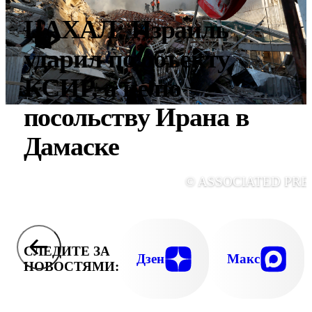
ЦАХАЛ: Израиль
ударил по объекту
КСИР, а не по
посольству Ирана в
Дамаске
© ASSOCIATED PRE
СЛЕДИТЕ ЗА
Дзен
Макс
НОВОСТЯМИ: