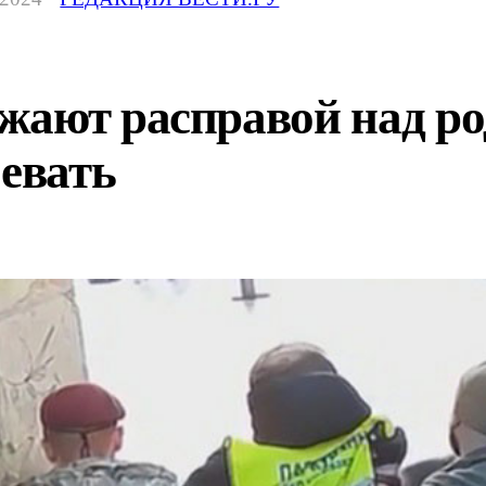
жают расправой над ро
оевать