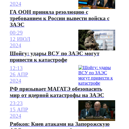
2024
ГА ООН приняла резолюцию с
требованием к России вывести войска с
ЗАЭС
00:29
12 ИЮЛ
2024
Шойгу: удары ВСУ по ЗАЭС могут
привести к катастрофе
12:13
26 АПР
2024
РФ призывает МАГАТЭ обезопасить
мир от ядерной катастрофы на ЗАЭС
23:23
15 АПР
2024
Рябков: Киев атаками на Запорожскую