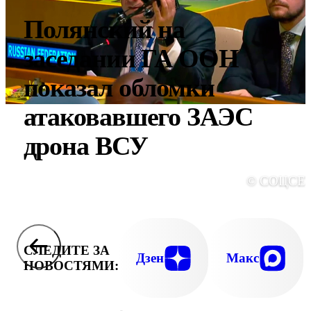
Полянский на
заседании ГА ООН
показал обломки
атаковавшего ЗАЭС
дрона ВСУ
© СОЦСЕ
СЛЕДИТЕ ЗА
Дзен
Макс
НОВОСТЯМИ: