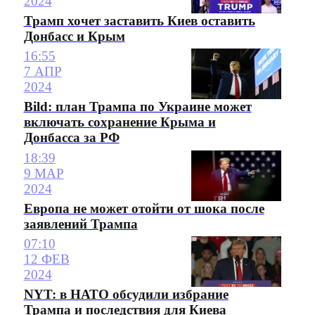
2024
Трамп хочет заставить Киев оставить
Донбасс и Крым
16:55
7 АПР
2024
Bild: план Трампа по Украине может
включать сохранение Крыма и
Донбасса за РФ
18:39
9 МАР
2024
Европа не может отойти от шока после
заявлений Трампа
07:10
12 ФЕВ
2024
NYT: в НАТО обсудили избрание
Трампа и последствия для Киева