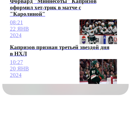
Форвард "Миннесоты" Капризов
оформил хет-трик в матче с
"Каролиной"
08:21
22 ЯНВ
2024
Капризов признан третьей звездой дня
в НХЛ
10:27
20 ЯНВ
2024