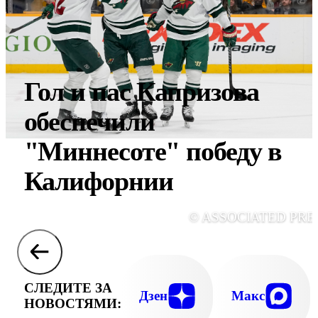
Гол и пас Капризова
обеспечили
"Миннесоте" победу в
Калифорнии
© ASSOCIATED PRE
СЛЕДИТЕ ЗА
Дзен
Макс
НОВОСТЯМИ: