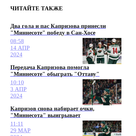
ЧИТАЙТЕ ТАКЖЕ
Два гола и пас Капризова принесли
"Миннесоте" победу в Сан-Хосе
08:58
14 АПР
2024
Передача Капризова помогла
"Миннесоте" обыграть "Оттаву"
10:10
3 АПР
2024
Капризов снова набирает очки,
"Миннесота" выигрывает
11:11
29 МАР