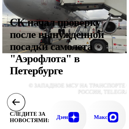
СК начал проверку
после вынужденной
посадки самолета
"Аэрофлота" в
Петербурге
© ЗАПАДНОЕ МСУ НА ТРАНСПОРТЕ 
РОССИИ, TELEGR
СЛЕДИТЕ ЗА
Дзен
Макс
НОВОСТЯМИ: