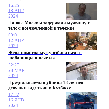
16:25
18 АПР
2024
На юге Москвы задержали мужчину с
телом возлюбленной в тележке
09:01
12 АПР
2024
Жена помогла мужу избавиться от
любовницы и исчезла
22:27
28 МАР
2024
Предполагаемый убийца 18-летней
девушки задержан в Кузбассе
17:22
16 ЯНВ
2024