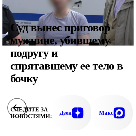
Суд вынес приговор
мужчине, убившему
подругу и
спрятавшему ее тело в
бочку
СЛЕДИТЕ ЗА
Дзен
Макс
НОВОСТЯМИ: