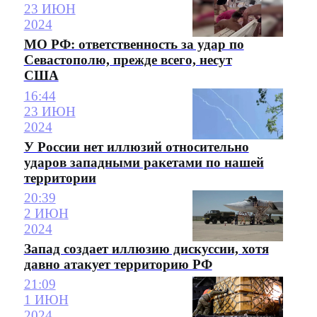
23 ИЮН
2024
МО РФ: ответственность за удар по
Севастополю, прежде всего, несут
США
16:44
23 ИЮН
2024
У России нет иллюзий относительно
ударов западными ракетами по нашей
территории
20:39
2 ИЮН
2024
Запад создает иллюзию дискуссии, хотя
давно атакует территорию РФ
21:09
1 ИЮН
2024