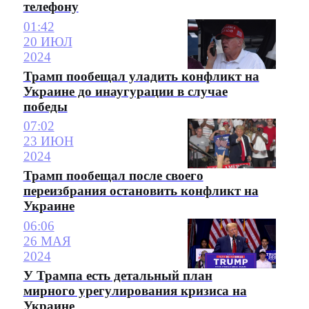
телефону
01:42
20 ИЮЛ
2024
Трамп пообещал уладить конфликт на
Украине до инаугурации в случае
победы
07:02
23 ИЮН
2024
Трамп пообещал после своего
переизбрания остановить конфликт на
Украине
06:06
26 МАЯ
2024
У Трампа есть детальный план
мирного урегулирования кризиса на
Украине