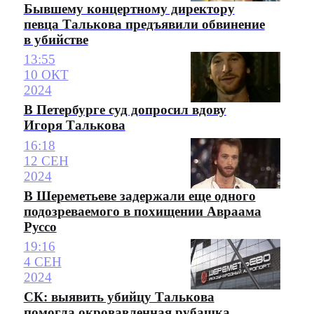
Бывшему концертному директору
певца Талькова предъявили обвинение
в убийстве
13:55
10 ОКТ
2024
В Петербурге суд допросил вдову
Игоря Талькова
16:18
12 СЕН
2024
В Шереметьеве задержали еще одного
подозреваемого в похищении Авраама
Руссо
19:16
4 СЕН
2024
СК: выявить убийцу Талькова
помогла окровавленная рубашка