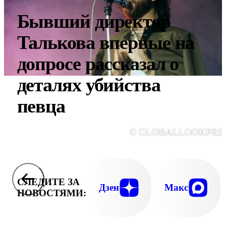
Бывший директор
Талькова впервые на
допросе рассказал о
деталях убийства
певца
© GLOBALLOOKPRE
СЛЕДИТЕ ЗА
Дзен
Макс
НОВОСТЯМИ: