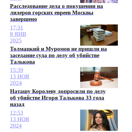
Расследование дела о покушении на
лидеров горских евреев Москвы
завершено
17:31
8 ЯНВ
2025
Толмацкий и Муромов не пришли на
заседание суда по делу об убийстве
Талькова
15:39
13 НОЯ
2024
Наташу Королеву допросили по делу
об убийстве Игоря Талькова 33 года
назад
12:53
13 НОЯ
2024