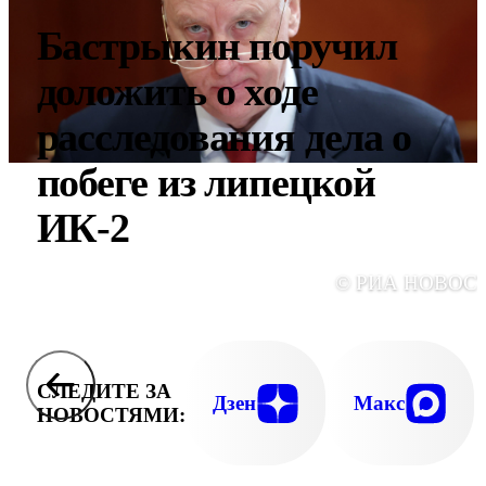
Бастрыкин поручил
доложить о ходе
расследования дела о
побеге из липецкой
ИК-2
© РИА НОВОС
СЛЕДИТЕ ЗА
Дзен
Макс
НОВОСТЯМИ: