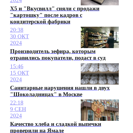
2024
X5 и "Вкусвилл" сняли с продажи
"картошку" после кадров с
кондитерской фабрики
20:38
30 ОКТ
2024
Производитель зефира, которым
отравились покупатели, подаст в суд
15:46
15 ОКТ
2024
Санитарные нарушения нашли в двух
"Шоколадницах" в Москве
22:18
9 СЕН
2024
Качество хлеба и сладкой выпечки
проверили на Ямале