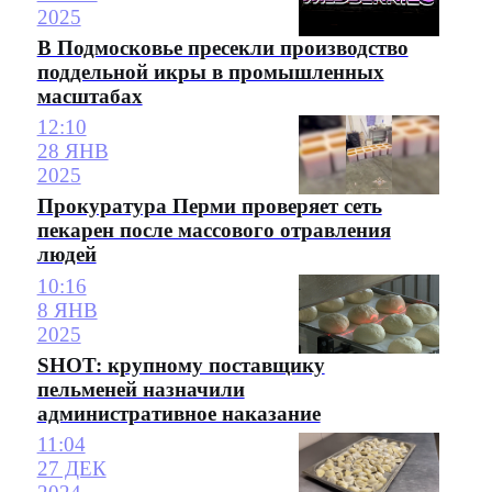
2025
В Подмосковье пресекли производство
поддельной икры в промышленных
масштабах
12:10
28 ЯНВ
2025
Прокуратура Перми проверяет сеть
пекарен после массового отравления
людей
10:16
8 ЯНВ
2025
SHOT: крупному поставщику
пельменей назначили
административное наказание
11:04
27 ДЕК