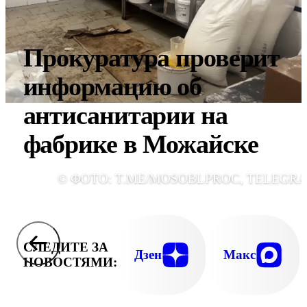
Прокуратура проверит
информацию об
антисанитарии на
фабрике в Можайске
© ФОТО: T.ME/MOSOBLPROC, TELEGR
СЛЕДИТЕ ЗА
Дзен
Макс
НОВОСТЯМИ: