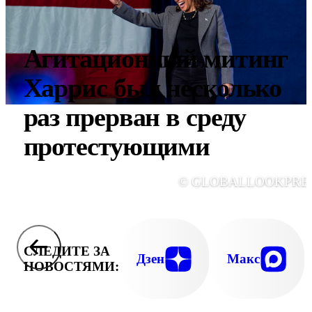
Агитационный митинг
Харрис был несколько
раз прерван в среду
протестующими
© GLOBALLOOKPRE
СЛЕДИТЕ ЗА
Дзен
Макс
НОВОСТЯМИ: