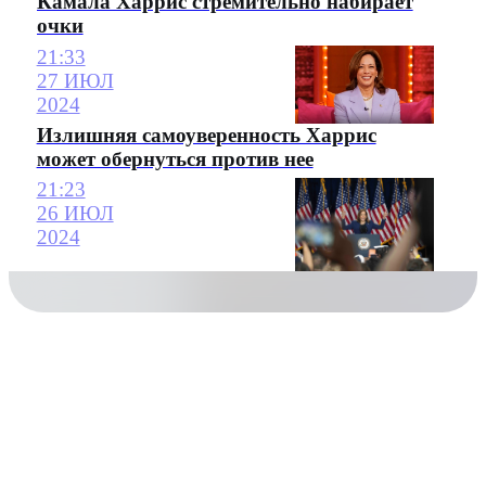
Камала Харрис стремительно набирает
очки
21:33
27 ИЮЛ
2024
Излишняя самоуверенность Харрис
может обернуться против нее
21:23
26 ИЮЛ
2024