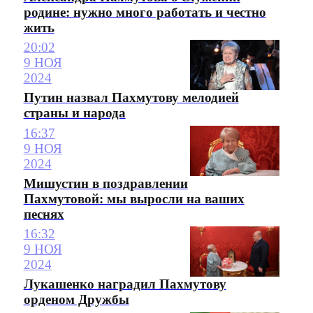
родине: нужно много работать и честно
жить
20:02
9 НОЯ
2024
Путин назвал Пахмутову мелодией
страны и народа
16:37
9 НОЯ
2024
Мишустин в поздравлении
Пахмутовой: мы выросли на ваших
песнях
16:32
9 НОЯ
2024
Лукашенко наградил Пахмутову
орденом Дружбы