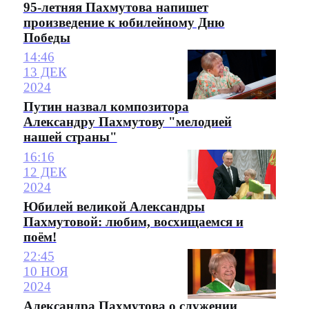
95-летняя Пахмутова напишет
произведение к юбилейному Дню
Победы
14:46
13 ДЕК
2024
Путин назвал композитора
Александру Пахмутову "мелодией
нашей страны"
16:16
12 ДЕК
2024
Юбилей великой Александры
Пахмутовой: любим, восхищаемся и
поём!
22:45
10 НОЯ
2024
Александра Пахмутова о служении