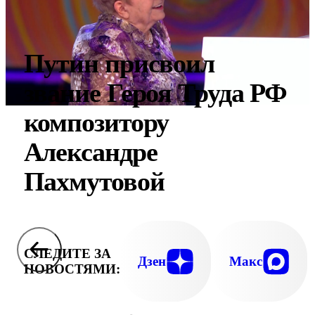
Путин присвоил
звание Героя Труда РФ
композитору
Александре
Пахмутовой
СЛЕДИТЕ ЗА
Дзен
Макс
НОВОСТЯМИ: