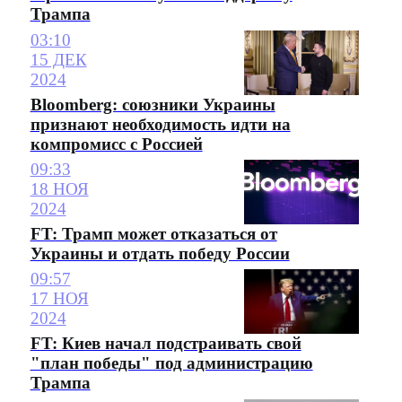
Трампа
03:10
15 ДЕК
2024
Bloomberg: союзники Украины
признают необходимость идти на
компромисс с Россией
09:33
18 НОЯ
2024
FT: Трамп может отказаться от
Украины и отдать победу России
09:57
17 НОЯ
2024
FT: Киев начал подстраивать свой
"план победы" под администрацию
Трампа