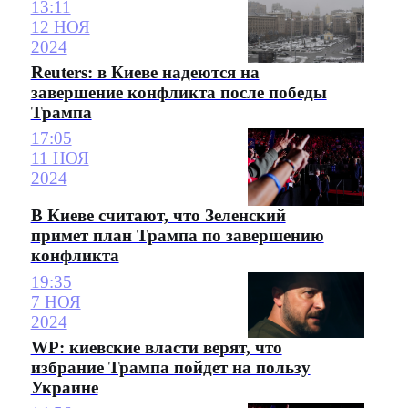
13:11
12 НОЯ
2024
Reuters: в Киеве надеются на
завершение конфликта после победы
Трампа
17:05
11 НОЯ
2024
В Киеве считают, что Зеленский
примет план Трампа по завершению
конфликта
19:35
7 НОЯ
2024
WP: киевские власти верят, что
избрание Трампа пойдет на пользу
Украине