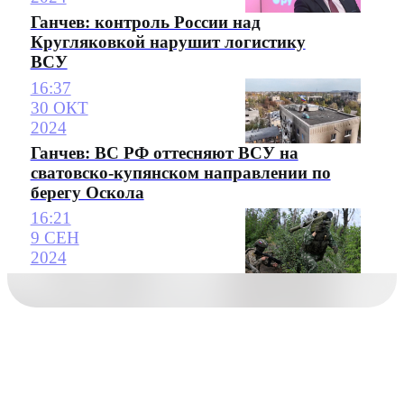
Ганчев: контроль России над
Кругляковкой нарушит логистику
ВСУ
16:37
30 ОКТ
2024
Ганчев: ВС РФ оттесняют ВСУ на
сватовско-купянском направлении по
берегу Оскола
16:21
9 СЕН
2024