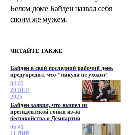
Белом доме Байден
назвал себя
своим же мужем
.
ЧИТАЙТЕ ТАКЖЕ
Байден в свой последний рабочий день
предупредил, что "никуда не уходит"
04:02
20 ЯНВ
2025
Байден заявил, что вышел из
президентской гонки из-за
беспокойства о Демпартии
06:41
11 ЯНВ