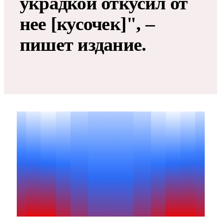
украдкой откусил от
нее [кусочек]", –
пишет издание.