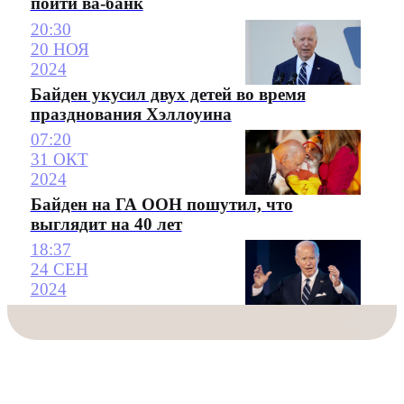
пойти ва-банк
20:30
20 НОЯ
2024
Байден укусил двух детей во время
празднования Хэллоуина
07:20
31 ОКТ
2024
Байден на ГА ООН пошутил, что
выглядит на 40 лет
18:37
24 СЕН
2024