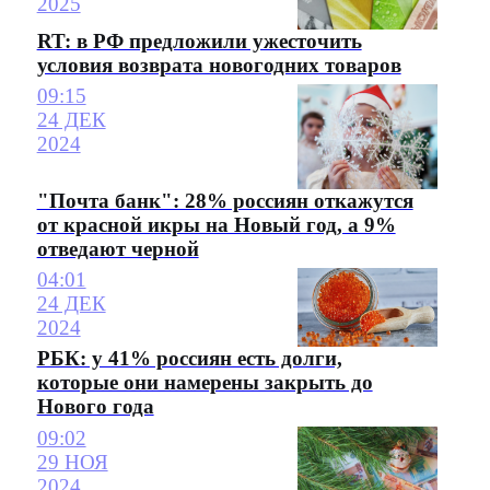
2025
RT: в РФ предложили ужесточить
условия возврата новогодних товаров
09:15
24 ДЕК
2024
"Почта банк": 28% россиян откажутся
от красной икры на Новый год, а 9%
отведают черной
04:01
24 ДЕК
2024
РБК: у 41% россиян есть долги,
которые они намерены закрыть до
Нового года
09:02
29 НОЯ
2024