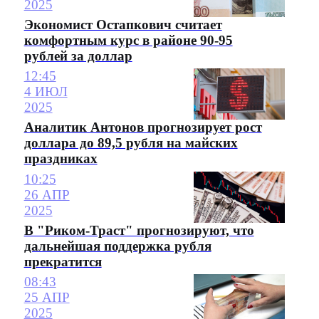
2025
Экономист Остапкович считает
комфортным курс в районе 90-95
рублей за доллар
12:45
4 ИЮЛ
2025
Аналитик Антонов прогнозирует рост
доллара до 89,5 рубля на майских
праздниках
10:25
26 АПР
2025
В "Риком-Траст" прогнозируют, что
дальнейшая поддержка рубля
прекратится
08:43
25 АПР
2025