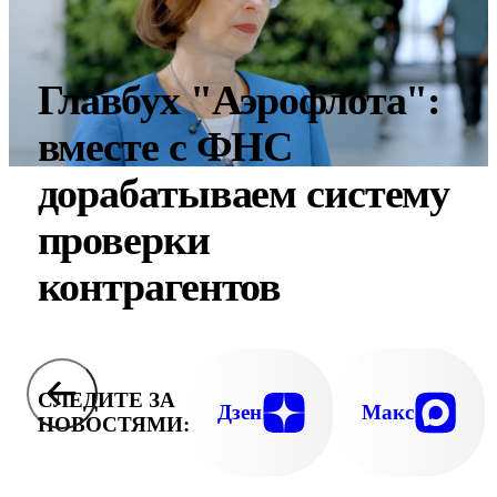
Главбух "Аэрофлота":
вместе с ФНС
дорабатываем систему
проверки
контрагентов
СЛЕДИТЕ ЗА
Дзен
Макс
НОВОСТЯМИ: