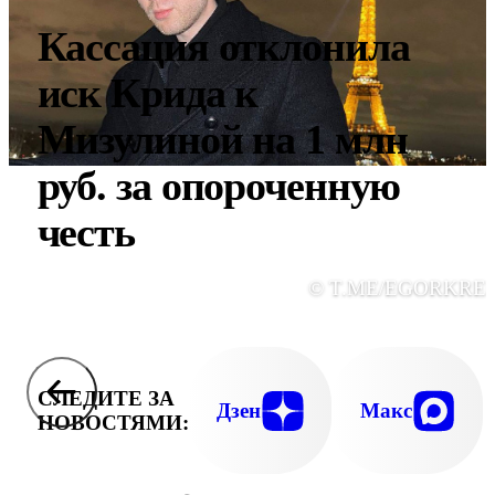
Кассация отклонила
иск Крида к
Мизулиной на 1 млн
руб. за опороченную
честь
© T.ME/EGORKRE
СЛЕДИТЕ ЗА
Дзен
Макс
НОВОСТЯМИ: