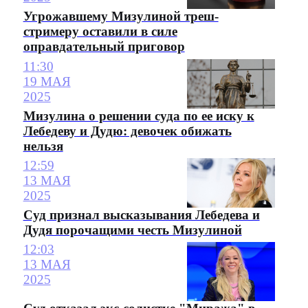
Угрожавшему Мизулиной треш-
стримеру оставили в силе
оправдательный приговор
11:30
19 МАЯ
2025
Мизулина о решении суда по ее иску к
Лебедеву и Дудю: девочек обижать
нельзя
12:59
13 МАЯ
2025
Суд признал высказывания Лебедева и
Дудя порочащими честь Мизулиной
12:03
13 МАЯ
2025