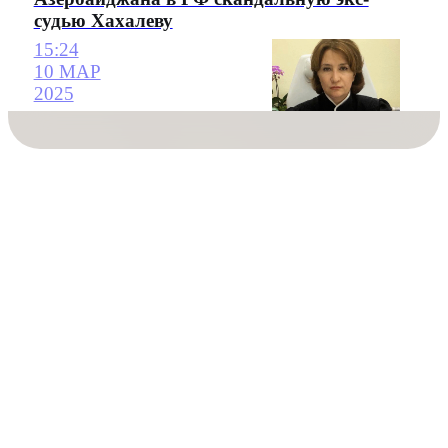
судью Хахалеву
15:24
10 МАР
2025