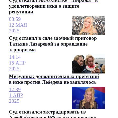
Суд отказал экс-солистке "Миража" в
удовлетворении иска о защите
репутации
03:59
12 МАЯ
2025
Суд оставил в силе заочный приговор
Татьяне Лазаревой за оправдание
терроризма
14:14
15 АПР
2025
Мизулина: дополнительных претензий
в иске против Лебедева не заявлялось
17:39
1 АПР
2025
Суд отказался экстрадировать из
Азербайджана в РФ скандальную экс-