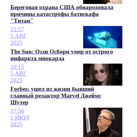
Береговая охрана США обнародовала
причины катастрофы батискафа
"Титан"
22:57
5 АВГ
2025
The Sun: Оззи Осборн умер от острого
инфаркта миокарда
20:15
5 АВГ
2025
Forbes: ушел из жизни бывший
главный редактор Marvel Джеймс
Шутер
17:56
1 ИЮЛ
2025