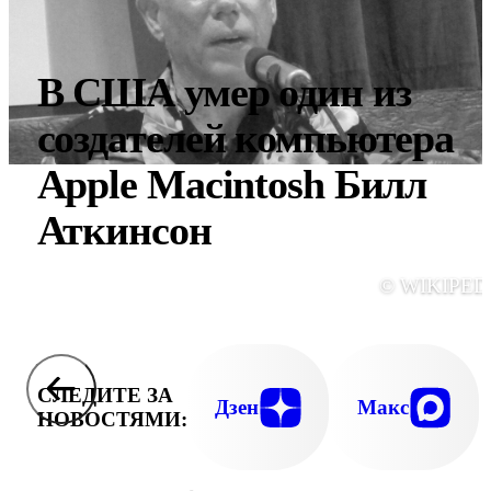
В США умер один из
создателей компьютера
Apple Macintosh Билл
Аткинсон
© WIKIPED
СЛЕДИТЕ ЗА
Дзен
Макс
НОВОСТЯМИ: