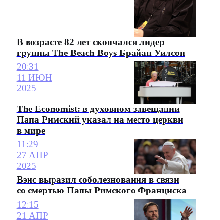
В возрасте 82 лет скончался лидер
группы The Beach Boys Брайан Уилсон
20:31
11 ИЮН
2025
The Economist: в духовном завещании
Папа Римский указал на место церкви
в мире
11:29
27 АПР
2025
Вэнс выразил соболезнования в связи
со смертью Папы Римского Франциска
12:15
21 АПР