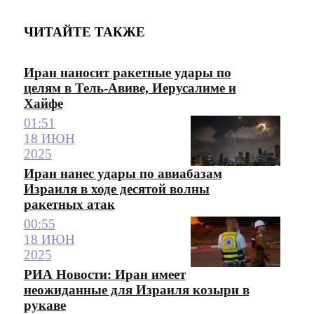
ЧИТАЙТЕ ТАКЖЕ
Иран наносит ракетные удары по
целям в Тель-Авиве, Иерусалиме и
Хайфе
01:51
18 ИЮН
2025
Иран нанес удары по авиабазам
Израиля в ходе десятой волны
ракетных атак
00:55
18 ИЮН
2025
РИА Новости: Иран имеет
неожиданные для Израиля козыри в
рукаве