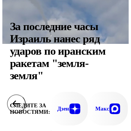
За последние часы
Израиль нанес ряд
ударов по иранским
ракетам "земля-
земля"
СЛЕДИТЕ ЗА
Дзен
Макс
НОВОСТЯМИ: