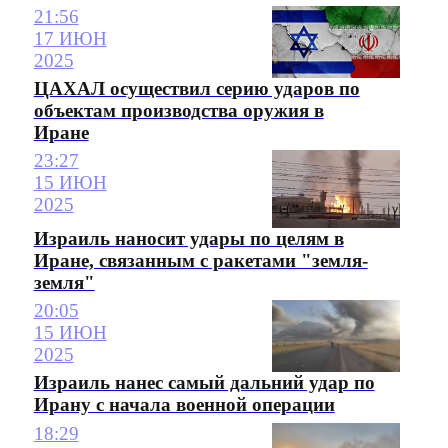
21:56
17 ИЮН
2025
ЦАХАЛ осуществил серию ударов по
объектам производства оружия в
Иране
23:27
15 ИЮН
2025
Израиль наносит удары по целям в
Иране, связанным с ракетами "земля-
земля"
20:05
15 ИЮН
2025
Израиль нанес самый дальний удар по
Ирану с начала военной операции
18:29