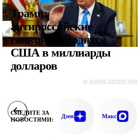
Трамп:
антироссийские
санкции обходятся
США в миллиарды
долларов
© ASSOCIATED PRE
СЛЕДИТЕ ЗА
Дзен
Макс
НОВОСТЯМИ: